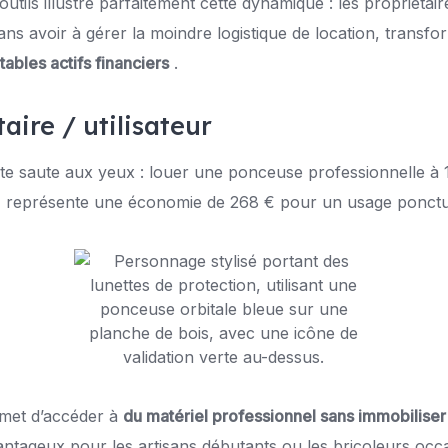
utils illustre parfaitement cette dynamique : les propriétai
ns avoir à gérer la moindre logistique de location, transfor
tables actifs financiers
.
taire / utilisateur
e saute aux yeux : louer une ponceuse professionnelle à 1
 € représente une économie de 268 € pour un usage ponctu
met d’accéder à
du matériel professionnel sans immobiliser
antageux pour les artisans débutants ou les bricoleurs occ