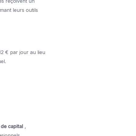
res reçoivent un
mant leurs outils
2 € par jour au lieu
el.
 de capital
,
asionnels.