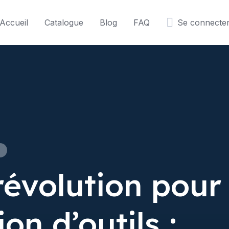
Accueil
Catalogue
Blog
FAQ
Se connecte
S
évolution pour 
ion d’outils :