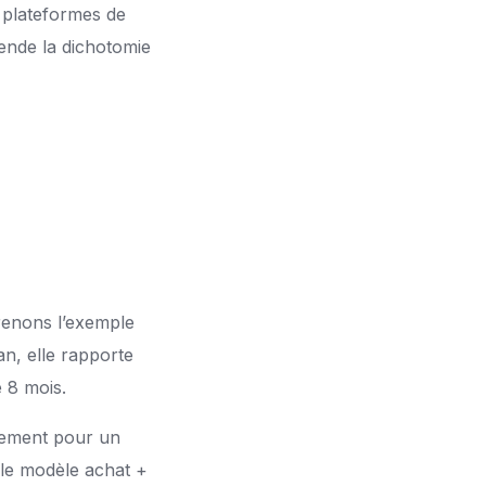
 plateformes de
ende la dichotomie
renons l’exemple
n, elle rapporte
 8 mois.
quement pour un
 le modèle achat +