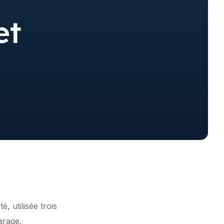
et
, utilisée trois
arage.