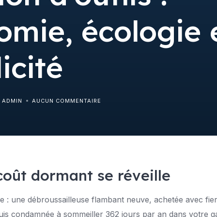
omie, écologie 
icité
B ADMIN
AUCUN COMMENTAIRE
coût dormant se réveille
 : une débroussailleuse flambant neuve, achetée avec fierté
 puis condamnée à sommeiller 362 jours par an dans votre g