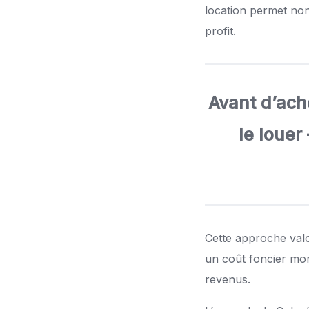
location permet non
profit.
Avant d’ache
le louer
Cette approche valo
un coût foncier mor
revenus.