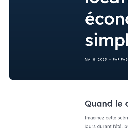
écon
simpl
MAI 6, 2025
PAR FA
Quand le 
Imaginez cette scène
jours durant l’été,